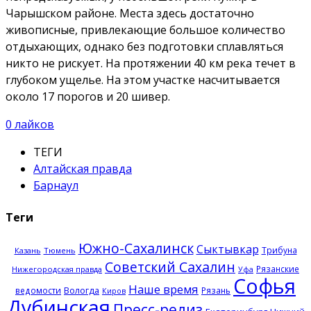
Чарышском районе. Места здесь достаточно
живописные, привлекающие большое количество
отдыхающих, однако без подготовки сплавляться
никто не рискует. На протяжении 40 км река течет в
глубоком ущелье. На этом участке насчитывается
около 17 порогов и 20 шивер.
0
лайков
ТЕГИ
Алтайская правда
Барнаул
Теги
Южно-Сахалинск
Сыктывкар
Трибуна
Казань
Тюмень
Советский Сахалин
Рязанские
Нижегородская правда
Уфа
Софья
Наше время
ведомости
Вологда
Рязань
Киров
Дубинская
Пресс-релиз