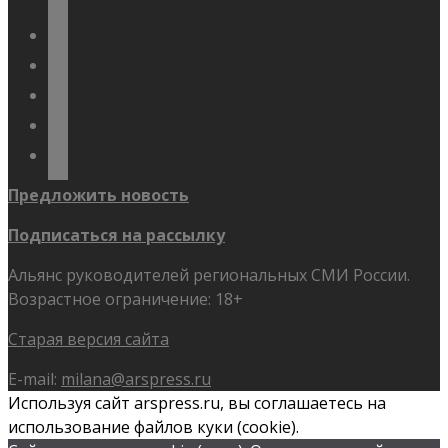
vkontakte
odnoklassniki
telegram
youtube
flickr
Предложить новость
Подписаться на рассылку
Альянс руководителей региональных СМИ России.
Возрастное ограничение: 18+
Старая версия сайта
E-mail:
milana@arspress.ru
Используя сайт arspress.ru, вы соглашаетесь на
использование файлов куки (cookie).