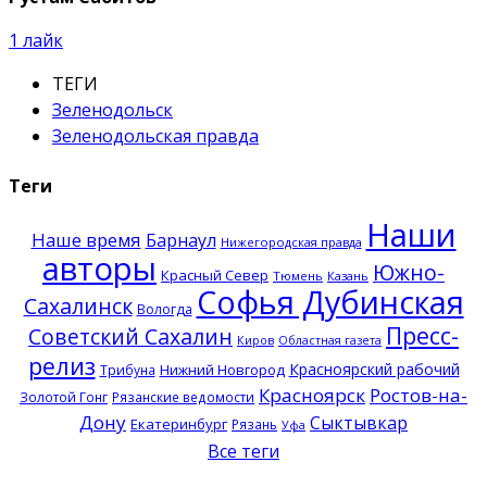
1
лайк
ТЕГИ
Зеленодольск
Зеленодольская правда
Теги
Наши
Наше время
Барнаул
Нижегородская правда
авторы
Южно-
Красный Север
Тюмень
Казань
Софья Дубинская
Сахалинск
Вологда
Пресс-
Советский Сахалин
Киров
Областная газета
релиз
Красноярский рабочий
Нижний Новгород
Трибуна
Красноярск
Ростов-на-
Золотой Гонг
Рязанские ведомости
Дону
Сыктывкар
Екатеринбург
Рязань
Уфа
Все теги