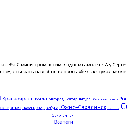
а себя. С министром летим в одном самолете. А у Серге
там, отвечать на любые вопросы «без галстука», можно
ы
Красноярск
Ро
Нижний Новгород
Екатеринбург
Областная газета
С
Южно-Сахалинск
ше время
Трибуна
Рязань
Тюмень
Уфа
Золотой Гонг
Все теги