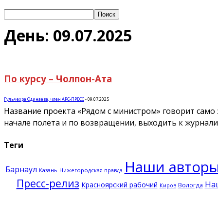
День: 09.07.2025
По курсу – Чолпон-Ата
Гульчехра Одинаева, член АРС-ПРЕСС
-
09.07.2025
Название проекта «Рядом с министром» говорит само з
начале полета и по возвращении, выходить к журналис
Теги
Наши автор
Барнаул
Казань
Нижегородская правда
Пресс-релиз
На
Красноярский рабочий
Вологда
Киров