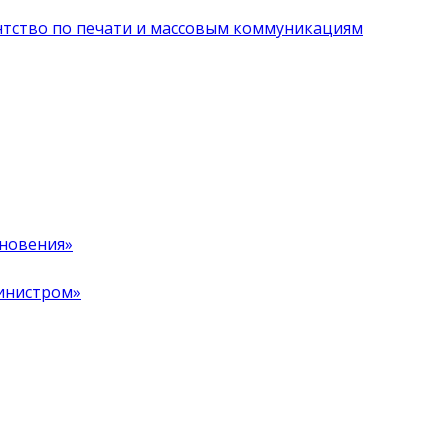
нтство по печати и массовым коммуникациям
хновения»
инистром»