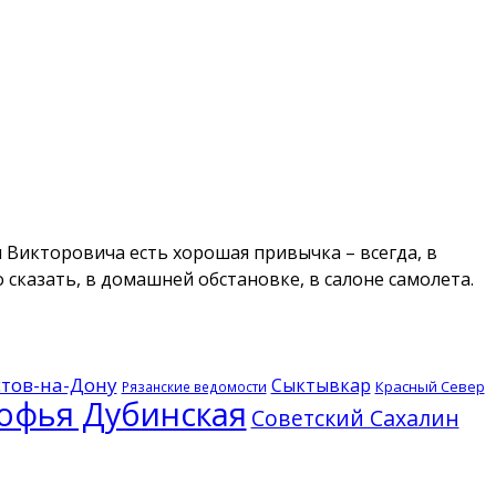
я Викторовича есть хорошая привычка – всегда, в
 сказать, в домашней обстановке, в салоне самолета.
стов-на-Дону
Сыктывкар
Красный Север
Рязанские ведомости
офья Дубинская
Советский Сахалин