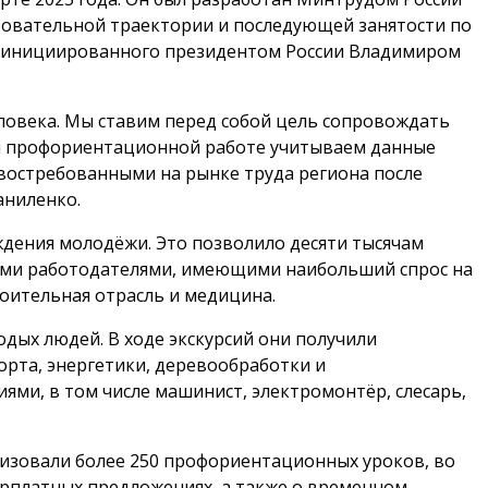
овательной траектории и последующей занятости по
», инициированного президентом России Владимиром
ловека. Мы ставим перед собой цель сопровождать
оей профориентационной работе учитываем данные
 востребованными на рынке труда региона после
аниленко.
ждения молодёжи. Это позволило десяти тысячам
чными работодателями, имеющими наибольший спрос на
ительная отрасль и медицина.
одых людей. В ходе экскурсий они получили
рта, энергетики, деревообработки и
ями, в том числе машинист, электромонтёр, слесарь,
низовали более 250 профориентационных уроков, во
арплатных предложениях, а также о временном