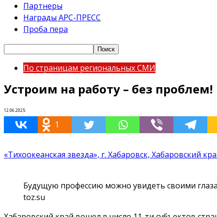
Партнеры
Награды АРС-ПРЕСС
Проба пера
По страницам региональных СМИ
Устроим на работу – без проблем!
12.06.2025
1
«Тихоокеанская звезда», г. Хабаровск, Хабаровский кр
Будущую профессию можно увидеть своими глазам
toz.su
Хабаровский край вошел в число 11-ти субъектов стр