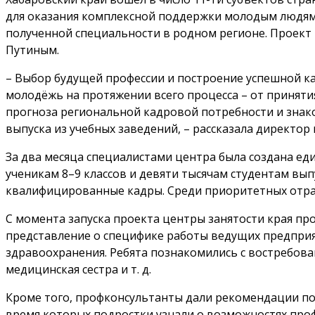
для оказания комплексной поддержки молодым людям
полученной специальности в родном регионе. Проект
Путиным.
– Выбор будущей профессии и построение успешной к
молодёжь на протяжении всего процесса – от приняти
прогноза региональной кадровой потребности и знако
выпуска из учебных заведений, – рассказала директор
За два месяца специалистами центра была создана е
ученикам 8–9 классов и девяти тысячам студентам вы
квалифицированные кадры. Среди приоритетных отра
С момента запуска проекта центры занятости края про
представление о специфике работы ведущих предприя
здравоохранения. Ребята познакомились с востребова
медицинская сестра и т. д.
Кроме того, профконсультанты дали рекомендации по
время которых подростки узнали о возможностях проф