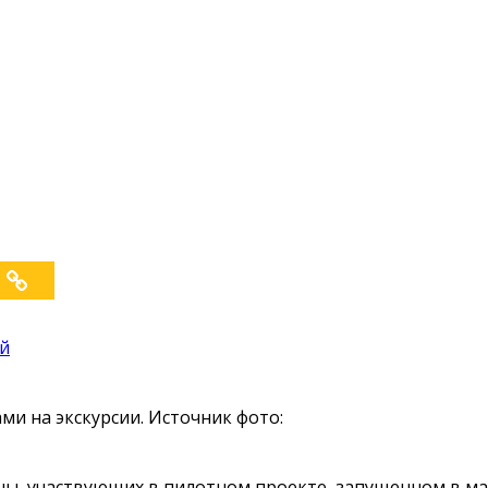
ай
и на экскурсии. Источник фото:
аны, участвующих в пилотном проекте, запущенном в ма