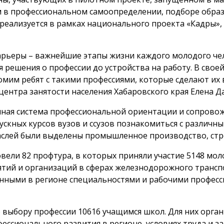
 в профессиональном самоопределении, подборе образ
 реализуется в рамках национального проекта «Кадры
арьеры – важнейшие этапы жизни каждого молодого че
я решения о профессии до устройства на работу. В св
мим ребят с такими профессиями, которые сделают их
 центра занятости населения Хабаровского края Елена Д
диная система профессиональной ориентации и сопрово
пускных курсов вузов и ссузов познакомиться с разли
слей были выделены промышленное производство, стро
вели 82 профтура, в которых приняли участие 5148 мол
тий и организаций в сферах железнодорожного транспо
нными в регионе специальностями и рабочими професси
 выбору профессии 10616 учащимся школ. Для них орга
ессионального развития в регионе, условиях труда и з