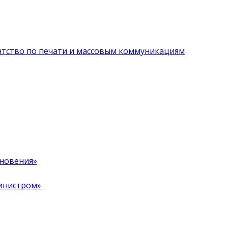
нтство по печати и массовым коммуникациям
хновения»
инистром»