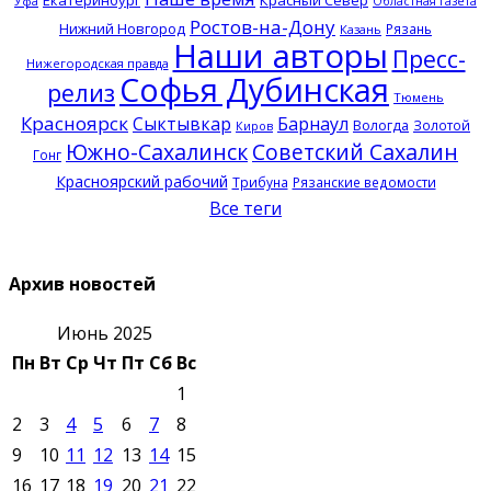
Уфа
Областная газета
Ростов-на-Дону
Нижний Новгород
Рязань
Казань
Наши авторы
Пресс-
Нижегородская правда
Софья Дубинская
релиз
Тюмень
Красноярск
Сыктывкар
Барнаул
Вологда
Золотой
Киров
Южно-Сахалинск
Советский Сахалин
Гонг
Красноярский рабочий
Трибуна
Рязанские ведомости
Все теги
Архив новостей
Июнь 2025
Пн
Вт
Ср
Чт
Пт
Сб
Вс
1
2
3
4
5
6
7
8
9
10
11
12
13
14
15
16
17
18
19
20
21
22