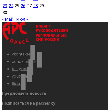
23
24
25
26
27
28
29
30
« Май
Июл »
vkontakte
odnoklassniki
telegram
youtube
flickr
Предложить новость
Подписаться на рассылку