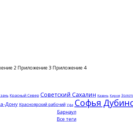
ение 2 Приложение 3 Приложение 4
Советский Сахалин
Красный Север
язань
Золото
Казань
Киров
Софья Дубинс
на-Дону
Красноярский рабочий
Уфа
Барнаул
Все теги