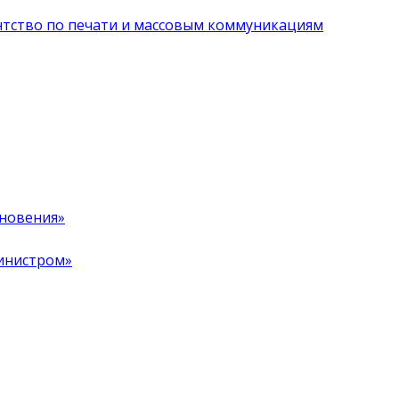
нтство по печати и массовым коммуникациям
хновения»
инистром»