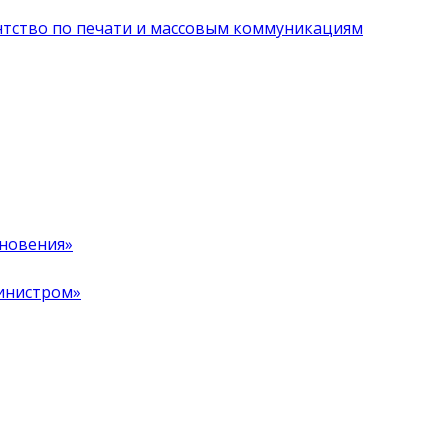
нтство по печати и массовым коммуникациям
хновения»
инистром»