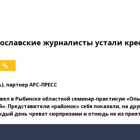
ярославские журналисты устали кре
ь), партнер АРС-ПРЕСС
овел в Рыбинске областной семинар-практикум «Опы
. Представители «районок» себя показали, на друг
аждый день чреват сюрпризами и отнюдь не из прия