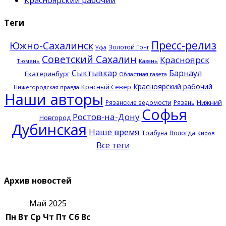
Теги
Пресс-релиз
Южно-Сахалинск
Золотой Гонг
Уфа
Советский Сахалин
Красноярск
Тюмень
Казань
Сыктывкар
Барнаул
Екатеринбург
Областная газета
Красноярский рабочий
Красный Север
Нижегородская правда
Наши авторы
Нижний
Рязанские ведомости
Рязань
Софья
Ростов-на-Дону
Новгород
Дубинская
Наше время
Трибуна
Вологда
Киров
Все теги
Архив новостей
Май 2025
Пн
Вт
Ср
Чт
Пт
Сб
Вс