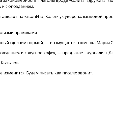
а закономерность. Глаголы вроде «солит», «дружит», «в
 и с опозданием.
аивают на «звонИт», Каленчук уверена: языковой проце
 новыми правилами.
воный сделаем нормой, — возмущается тюменка Мария С
ождение» и «вкусное кофе», — предлагает журналист Д
 Кызылов.
е изменится. Будем писать как писали: звонит.