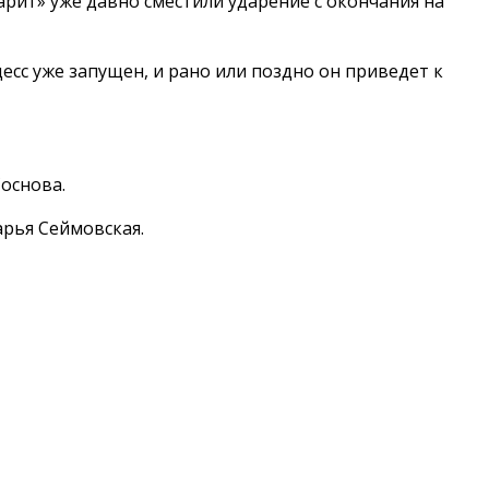
арит» уже давно сместили ударение с окончания на
сс уже запущен, и рано или поздно он приведет к
основа.
арья Сеймовская.