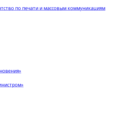
нтство по печати и массовым коммуникациям
хновения»
инистром»