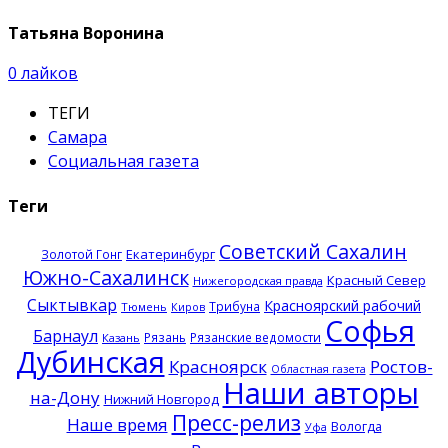
Татьяна Воронина
0
лайков
ТЕГИ
Самара
Социальная газета
Теги
Советский Сахалин
Екатеринбург
Золотой Гонг
Южно-Сахалинск
Красный Север
Нижегородская правда
Сыктывкар
Красноярский рабочий
Трибуна
Тюмень
Киров
Софья
Барнаул
Рязань
Рязанские ведомости
Казань
Дубинская
Красноярск
Ростов-
Областная газета
Наши авторы
на-Дону
Нижний Новгород
Пресс-релиз
Наше время
Вологда
Уфа