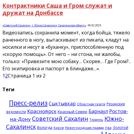
Контрактники Саша и Гром служат и
дружат на Донбассе
«Советский Сахалин», г. Южно-Сахалинск, Сахалинская область
-
06.02.2025
Видеозапись сохранила момент, когда бойца, тяжело
раненного в ногу, вытаскивают из пикапа, кладут на
носилки и несут в «буханку», приспособленную под
«скорую помощь». От него – ни стона, ни жалобы,
только: «Привезите мою собаку… Скорее… Где Гром?..
Его экипировка и паспорт в блиндаже…».
1
2
Страница 1 из 2
Теги
Пресс-релиз
Сыктывкар
Рязанские
Областная газета
Красноярск
Ростов-
Барнаул
Красный Север
ведомости
Советский Сахалин
Южно-
на-Дону
Тюмень
Сахалинск
Вологда
Золотой
Нижегородская правда
Киров
Уфа