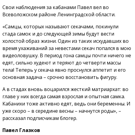
Свои наблюдения за кабанами Павел вел во
Всеволожском районе Ленинградской области.
«Самцы, которых называют секачами, покинули
стада самок и до следующей зимы будут вести
холостой образ жизни. Один из таких исхудавших во
время ухаживаний за невестами секач попался в мою
видеоловушку. В период гона самцы почти ничего не
едят, сильно худеют и теряют до четверти массы
тела! Теперь у секача явно проснулся аппетит и его
основная задача – срочно восстановить фигуру.
А в стадах вновь воцарился жесткий матриархат: во
главе у них всегда самая взрослая и опытная самка.
Кабанихи тоже активно едят, ведь они беременны. И
уже скоро – в середине весны – начнутся роды», –
рассказал подписчикам блогер.
Павел Глазков