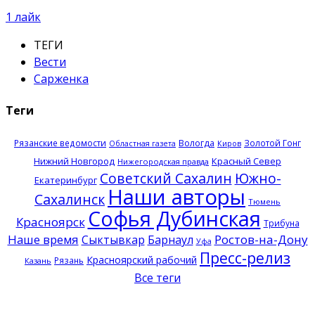
1
лайк
ТЕГИ
Вести
Сарженка
Теги
Рязанские ведомости
Вологда
Золотой Гонг
Областная газета
Киров
Нижний Новгород
Красный Север
Нижегородская правда
Советский Сахалин
Южно-
Екатеринбург
Наши авторы
Сахалинск
Тюмень
Софья Дубинская
Красноярск
Трибуна
Наше время
Ростов-на-Дону
Сыктывкар
Барнаул
Уфа
Пресс-релиз
Красноярский рабочий
Рязань
Казань
Все теги