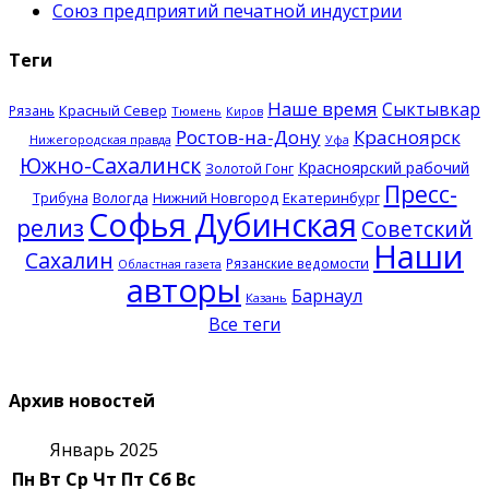
Союз предприятий печатной индустрии
Теги
Наше время
Сыктывкар
Красный Север
Рязань
Тюмень
Киров
Ростов-на-Дону
Красноярск
Нижегородская правда
Уфа
Южно-Сахалинск
Красноярский рабочий
Золотой Гонг
Пресс-
Нижний Новгород
Екатеринбург
Трибуна
Вологда
Софья Дубинская
релиз
Советский
Наши
Сахалин
Рязанские ведомости
Областная газета
авторы
Барнаул
Казань
Все теги
Архив новостей
Январь 2025
Пн
Вт
Ср
Чт
Пт
Сб
Вс