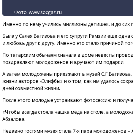
Фото: www.socgaz.ru
Именно по нему учились миллионы детишек, и до сих
Была у Салея Вагизова и его супруги Рамзии еще одна 
и любовь друг к другу. Именно это стало причиной то
По татарским обычаям сначала в доме невесты проводя
поздравляют молодоженов и вручают им подарки.
А затем молодожены приезжают в музей С.Г.Вагизова,
жизни авторов «Элифбы» и о том, как им удалось сохр
дней совместной жизни.
После этого молодые устраивают фотосессию и получаю
«Чтобы всегда стояла чашка мёда на столе, а молодоже
Абзалова.
Недавно гостями музея стала 7-я пара молодоженов – 