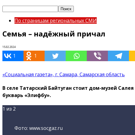
По страницам региональных СМИ
Семья – надёжный причал
15.02.2024
1
1
«Социальная газета», г. Самара, Самарская область
В селе Татарский Байтуган стоит дом-музей Салея
букварь «Элифбу».
1
из 2
Фото: www.socgaz.ru