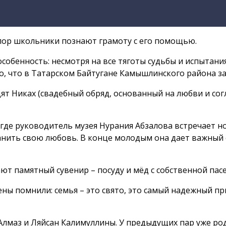
 пор школьники познают грамоту с его помощью.
особенность: несмотря на все тяготы судьбы и испытан
го, что в Татарском Байтугане Камышлинского района з
т Никах (свадебный обряд, основанный на любви и согла
 где руководитель музея Нурания Абзалова встречает н
анить свою любовь. В конце молодым она дает важный со
т памятный сувенир – посуду и мёд с собственной пасе
ны помнили: семья – это свято, это самый надежный при
Алмаз и Ляйсан Калимуллины. У предыдущих пар уже роди