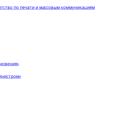
нтство по печати и массовым коммуникациям
хновения»
инистром»