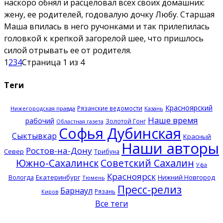
наскоро обнял и расцеловал всех своих домашних:
жену, ее родителей, годовалую дочку Любу. Старшая
Маша впилась в него ручонками и так прилепилась
головкой к крепкой загорелой шее, что пришлось
силой отрывать ее от родителя.
1
2
3
4
Страница 1 из 4
Теги
Красноярский
Рязанские ведомости
Нижегородская правда
Казань
Наше время
рабочий
Золотой Гонг
Областная газета
Софья Дубинская
Сыктывкар
Красный
Наши авторы
Ростов-на-Дону
Север
Трибуна
Южно-Сахалинск
Советский Сахалин
Уфа
Красноярск
Екатеринбург
Нижний Новгород
Вологда
Тюмень
Пресс-релиз
Барнаул
Рязань
Киров
Все теги