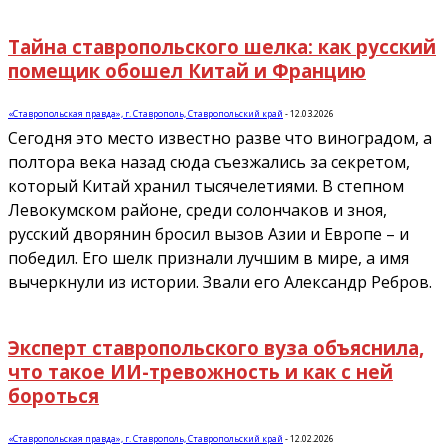
Тайна ставропольского шелка: как русский
помещик обошел Китай и Францию
«Ставропольская правда», г. Ставрополь, Ставропольский край
-
12.03.2026
Сегодня это место известно разве что виноградом, а
полтора века назад сюда съезжались за секретом,
который Китай хранил тысячелетиями. В степном
Левокумском районе, среди солончаков и зноя,
русский дворянин бросил вызов Азии и Европе – и
победил. Его шелк признали лучшим в мире, а имя
вычеркнули из истории. Звали его Александр Ребров.
Эксперт ставропольского вуза объяснила,
что такое ИИ-тревожность и как с ней
бороться
«Ставропольская правда», г. Ставрополь, Ставропольский край
-
12.02.2026