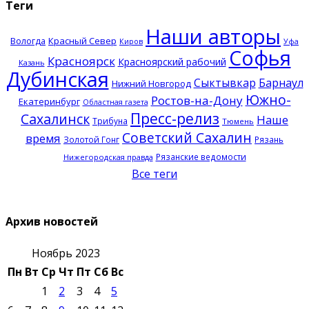
Теги
Наши авторы
Красный Север
Вологда
Киров
Уфа
Софья
Красноярск
Красноярский рабочий
Казань
Дубинская
Сыктывкар
Барнаул
Нижний Новгород
Южно-
Ростов-на-Дону
Екатеринбург
Областная газета
Пресс-релиз
Сахалинск
Наше
Трибуна
Тюмень
Советский Сахалин
время
Золотой Гонг
Рязань
Рязанские ведомости
Нижегородская правда
Все теги
Архив новостей
Ноябрь 2023
Пн
Вт
Ср
Чт
Пт
Сб
Вс
1
2
3
4
5