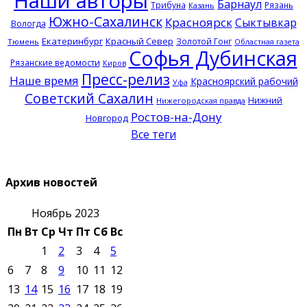
Наши авторы
Барнаул
Трибуна
Рязань
Казань
Южно-Сахалинск
Красноярск
Сыктывкар
Вологда
Екатеринбург
Красный Север
Золотой Гонг
Тюмень
Областная газета
Софья Дубинская
Рязанские ведомости
Киров
Пресс-релиз
Наше время
Красноярский рабочий
Уфа
Советский Сахалин
Нижний
Нижегородская правда
Ростов-на-Дону
Новгород
Все теги
Архив новостей
Ноябрь 2023
Пн
Вт
Ср
Чт
Пт
Сб
Вс
1
2
3
4
5
6
7
8
9
10
11
12
13
14
15
16
17
18
19