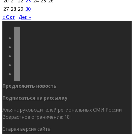
20
21
22
23
24
25
26
27
28
29
30
« Окт
Дек »
vkontakte
odnoklassniki
telegram
youtube
flickr
Предложить новость
Подписаться на рассылку
Альянс руководителей региональных СМИ России.
Возрастное ограничение: 18+
Старая версия сайта