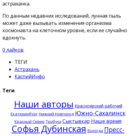
астраханка.
По данным недавних исследований, лунная пыль
может даже вызывать изменения организма
космонавта на клеточном уровне, если ее случайно
вдохнуть.
0
лайков
ТЕГИ
Астрахань
КаспийИнфо
Теги
Наши авторы
Красноярский рабочий
Южно-Сахалинск
Екатеринбург
Нижний Новгород
Наше время
Сыктывкар
Красный Север
Трибуна
Софья Дубинская
Пресс-
Вологда