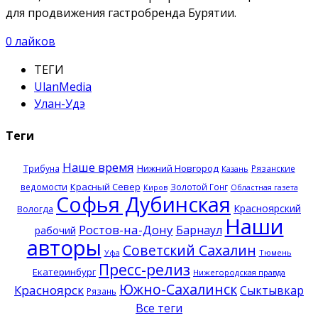
для продвижения гастробренда Бурятии.
0
лайков
ТЕГИ
UlanMedia
Улан-Удэ
Теги
Наше время
Нижний Новгород
Трибуна
Рязанские
Казань
Красный Север
ведомости
Золотой Гонг
Киров
Областная газета
Софья Дубинская
Красноярский
Вологда
Наши
Ростов-на-Дону
Барнаул
рабочий
авторы
Советский Сахалин
Тюмень
Уфа
Пресс-релиз
Екатеринбург
Нижегородская правда
Южно-Сахалинск
Красноярск
Сыктывкар
Рязань
Все теги