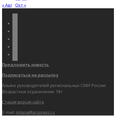
« Авг
Окт »
vkontakte
odnoklassniki
telegram
youtube
flickr
Предложить новость
Подписаться на рассылку
Альянс руководителей региональных СМИ России.
Возрастное ограничение: 18+
Старая версия сайта
E-mail:
milana@arspress.ru