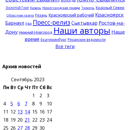
Вологда
Красный Север
Золотой Гонг
Казань
Нижегородская правда
Тюмень
Красноярск
Красноярский рабочий
Рязань
Областная газета
Пресс-релиз
Ростов-на-
Барнаул
Сыктывкар
Уфа
Наши авторы
Дону
Наше
Нижний Новгород
время
Екатеринбург
Рязанские ведомости
Все теги
Архив новостей
Сентябрь 2023
Пн
Вт
Ср
Чт
Пт
Сб
Вс
1
2
3
4
5
6
7
8
9
10
11
12
13
14
15
16
17
18
19
20
21
22
23
24
25
26
27
28
29
30