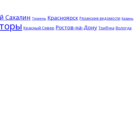
й Сахалин
Красноярск
Рязанские ведомости
Тюмень
Казань
торы
Ростов-на-Дону
Красный Север
Трибуна
Вологда