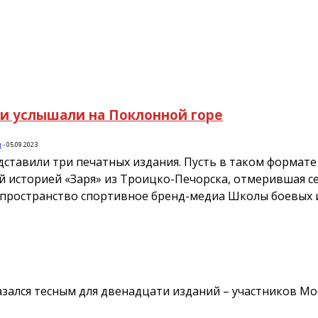
ми услышали на Поклонной горе
и
-
05.09.2023
ставили три печатных издания. Пусть в таком формате 
тней историей «Заря» из Троицко-Печорска, отмерившая
пространство спортивное бренд-медиа Школы боевых ис
зался тесным для двенадцати изданий – участников Мо