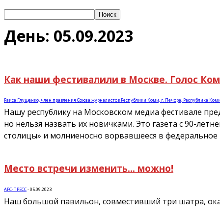
День: 05.09.2023
Как наши фестивалили в Москве. Голос Ко
Раиса Глущенко, член правления Союза журналистов Республики Коми, г. Печора, Республика Ком
Нашу республику на Московском медиа фестивале пред
но нельзя назвать их новичками. Это газета с 90-ле
столицы» и молниеносно ворвавшееся в федеральное 
Место встречи изменить… можно!
АРС-ПРЕСС
-
05.09.2023
Наш большой павильон, совместивший три шатра, ока