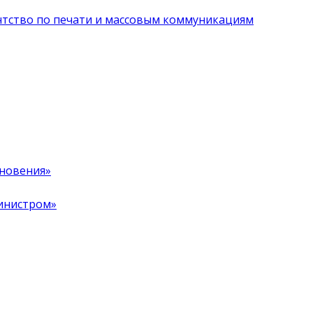
нтство по печати и массовым коммуникациям
хновения»
инистром»