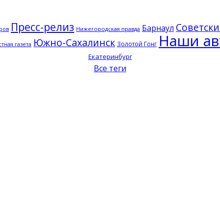
Пресс-релиз
Советски
Барнаул
Нижегородская правда
ров
Наши ав
Южно-Сахалинск
Золотой Гонг
тная газета
Екатеринбург
Все теги