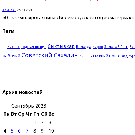
АРС-ПРЕСС
-
27.09.2023
50 экземпляров книги «Великорусская социоматериал
Теги
Сыктывкар
Вологда
Золотой Гонг
Ря
Нижегородская правда
Киров
Советский Сахалин
рабочий
Нижний Новгород
Рязань
Уф
Архив новостей
Сентябрь 2023
Пн
Вт
Ср
Чт
Пт
Сб
Вс
1
2
3
4
5
6
7
8
9
10