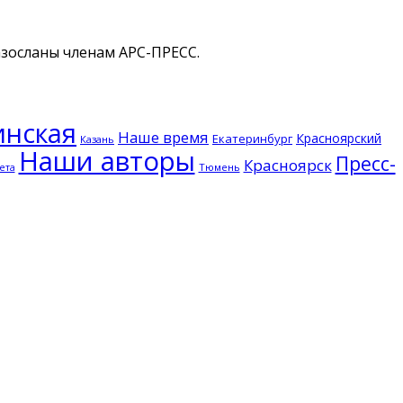
азосланы членам АРС-ПРЕСС.
инская
Наше время
Красноярский
Екатеринбург
Казань
Наши авторы
Пресс-
Красноярск
Тюмень
ета