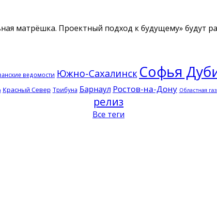
ьная матрёшка. Проектный подход к будущему» будут р
Софья Дуб
Южно-Сахалинск
занские ведомости
Ростов-на-Дону
Барнаул
Красный Север
Трибуна
а
Областная газ
релиз
Все теги