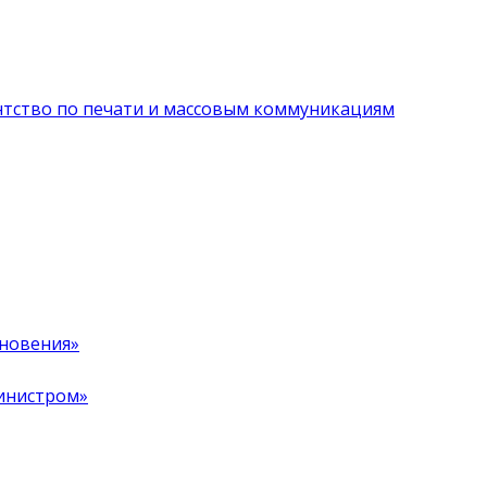
нтство по печати и массовым коммуникациям
хновения»
инистром»