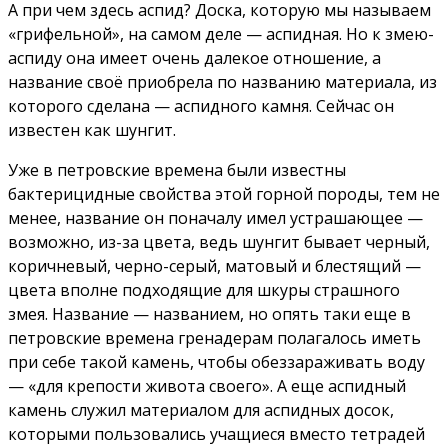
А при чем здесь аспид? Доска, которую мы называем
«грифельной», на самом деле — аспидная. Но к змею-
аспиду она имеет очень далекое отношение, а
название своё приобрела по названию материала, из
которого сделана — аспидного камня. Сейчас он
известен как шунгит.
Уже в петровские времена были известны
бактерицидные свойства этой горной породы, тем не
менее, название он поначалу имел устрашающее —
возможно, из-за цвета, ведь шунгит бывает черный,
коричневый, черно-серый, матовый и блестящий —
цвета вполне подходящие для шкуры страшного
змея. Название — названием, но опять таки еще в
петровские времена гренадерам полагалось иметь
при себе такой камень, чтобы обеззараживать воду
— «для крепости живота своего». А еще аспидный
камень служил материалом для аспидных досок,
которыми пользовались учащиеся вместо тетрадей