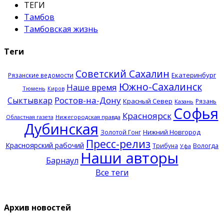
ТЕГИ
Тамбов
Тамбовская жизнь
Теги
Советский Сахалин
Екатеринбург
Рязанские ведомости
Южно-Сахалинск
Наше время
Тюмень
Киров
Ростов-на-Дону
Сыктывкар
Красный Север
Рязань
Казань
Софья
Красноярск
Нижегородская правда
Областная газета
Дубинская
Нижний Новгород
Золотой Гонг
Пресс-релиз
Красноярский рабочий
Трибуна
Вологда
Уфа
Наши авторы
Барнаул
Все теги
Архив новостей