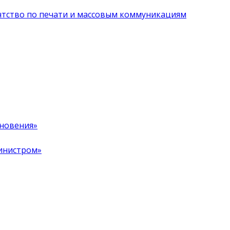
нтство по печати и массовым коммуникациям
хновения»
инистром»