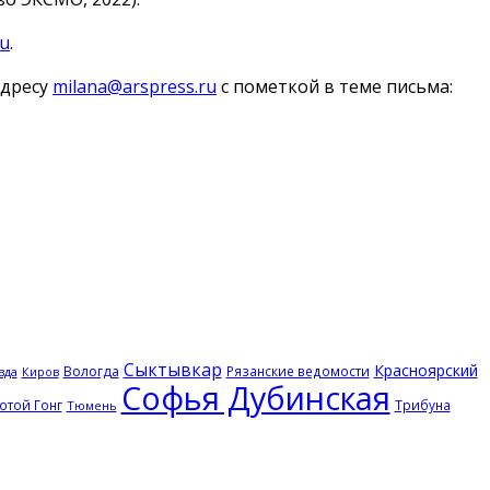
ru
.
адресу
milana@arspress.ru
с пометкой в теме письма:
Сыктывкар
Красноярский
Вологда
Рязанские ведомости
вда
Киров
Софья Дубинская
отой Гонг
Трибуна
Тюмень