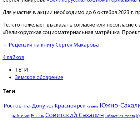
Для участия в акции необходимо до 6 октября 2023 г. 
Те, кто пожелает высказать согласие или несогласие 
«Великорусская социоматериальная матрёшка. Проект
→ Рецензия на книгу Сергея Макарова
4
лайков
ТЕГИ
Земское обозрение
Теги
Южно-Сахал
Ростов-на-Дону
Красноярск
Казань
Уфа
Советский Сахалин
рабочий
К
Рязань
Областная газета