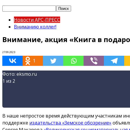
Новости АРС-ПРЕСС
Вниманию коллег!
Внимание, акция «Книга в подаро
27.09.2023
1
Фото: eksmo.ru
1
из 2
В наше непростое время действующим участникам ин
поддержке
издательства «Земское обозрение»
объявля
Сергея Макарова
«Великорусская социоматериальная 