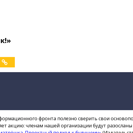
к!»
формационного фронта полезно сверить свои основопо
ет акцию: членам нашей организации будут разосланы 
матрёшка. Проектный подход к будущему»
(Издательств