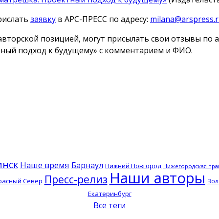
прислать
заявку
в АРС-ПРЕСС по адресу:
milana@arspress.
с авторской позицией, могут присылать свои отзывы по 
ный подход к будущему» с комментарием и ФИО.
инск
Наше время
Барнаул
Нижний Новгород
Нижегородская пра
Наши авторы
Пресс-релиз
расный Север
Зол
Екатеринбург
Все теги