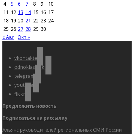
4
5
6
7
8
9
10
11
12
13
14
15
16
17
18
19
20
21
22
23
24
25
26
27
28
29
30
« Авг
Окт »
vkontakte
odnoklassniki
telegram
youtube
flickr
Предложить новость
Подписаться на рассылку
Альянс руководителей региональных СМИ России.