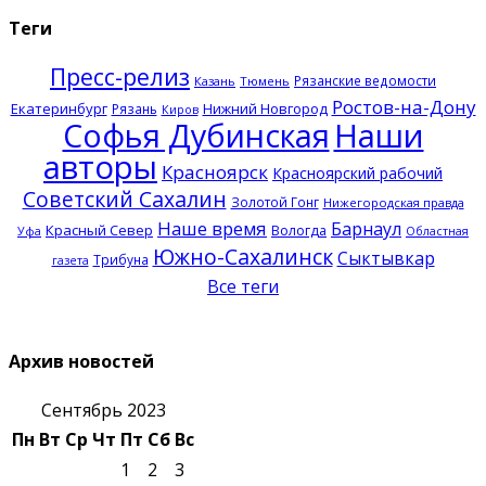
Теги
Пресс-релиз
Рязанские ведомости
Казань
Тюмень
Ростов-на-Дону
Екатеринбург
Нижний Новгород
Рязань
Киров
Софья Дубинская
Наши
авторы
Красноярск
Красноярский рабочий
Советский Сахалин
Золотой Гонг
Нижегородская правда
Наше время
Барнаул
Красный Север
Вологда
Уфа
Областная
Южно-Сахалинск
Сыктывкар
Трибуна
газета
Все теги
Архив новостей
Сентябрь 2023
Пн
Вт
Ср
Чт
Пт
Сб
Вс
1
2
3