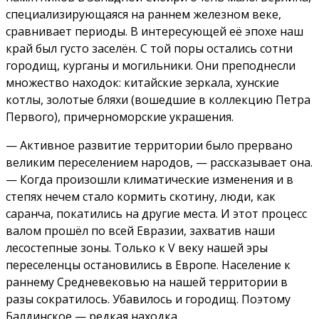
специализирующаяся на раннем железном веке,
сравнивает периоды. В интересующей её эпохе наш
край был густо заселён. С той поры остались сотни
городищ, курганы и могильники. Они преподнесли
множество находок: китайские зеркала, хунские
котлы, золотые бляхи (вошедшие в коллекцию Петра
Первого), причерноморские украшения.
— Активное развитие территории было прервано
великим переселением народов, — рассказывает она.
— Когда произошли климатические изменения и в
степях нечем стало кормить скотину, люди, как
саранча, покатились на другие места. И этот процесс
валом прошёл по всей Евразии, захватив наши
лесостепные зоны. Только к V веку нашей эры
переселенцы остановились в Европе. Население к
раннему Средневековью на нашей территории в
разы сократилось. Убавилось и городищ. Поэтому
Балдинское — редкая находка