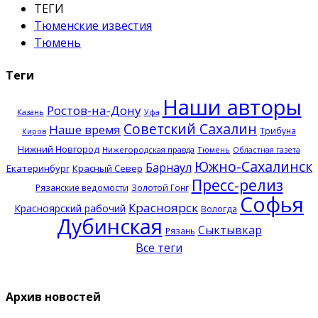
ТЕГИ
Тюменские известия
Тюмень
Теги
Наши авторы
Ростов-на-Дону
Казань
Уфа
Советский Сахалин
Наше время
Трибуна
Киров
Нижний Новгород
Нижегородская правда
Тюмень
Областная газета
Южно-Сахалинск
Барнаул
Екатеринбург
Красный Север
Пресс-релиз
Рязанские ведомости
Золотой Гонг
Софья
Красноярск
Красноярский рабочий
Вологда
Дубинская
Сыктывкар
Рязань
Все теги
Архив новостей