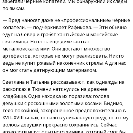
забегали чёрные копатели. Мы обнаружили их следы
по ямкам.
— Вред наносят даже не «профессиональные» чёрные
копатели, — подчёркивает Рафикова. — Эти обычно
едут на Север и грабят хантыйские и мансийские
святилища. Но есть ещё дилетанты с
металлоискателями. Они достают множество
артефактов, которые не могут реализовать. Никто
ведь не купит ржавый наконечник стрелы. А для нас
он мог стать датирующим материалом.
Светлана и Татьяна рассказывают, как однажды на
раскопках в Тюмени наткнулись на древнее
кладбище. Одна находка их поразила: голова
девушки с роскошными золотыми косами. Видимо,
тело покойной, захороненное предположительно в
XVII–XVIII веках, попало в уникальную среду, поэтому
волосы девушки прекрасно сохранились. Сейчас
археологи ищут опытного химика, который смог бы