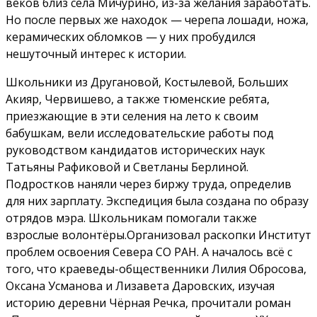
веков близ села Мичурино, из-за желания заработать.
Но после первых же находок — черепа лошади, ножа,
керамических обломков — у них пробудился
нешуточный интерес к истории.
Школьники из Другановой, Костылевой, Больших
Акияр, Червишево, а также тюменские ребята,
приезжающие в эти селения на лето к своим
бабушкам, вели исследовательские работы под
руководством кандидатов исторических наук
Татьяны Рафиковой и Светланы Берлиной.
Подростков наняли через биржу труда, определив
для них зарплату. Экспедиция была создана по образу
отрядов мэра. Школьникам помогали также
взрослые волонтёры.Организовал раскопки Институт
проблем освоения Севера СО РАН. А началось всё с
того, что краеведы-общественники Лилия Обросова,
Оксана Усманова и Лизавета Даровских, изучая
историю деревни Чёрная Речка, прочитали роман