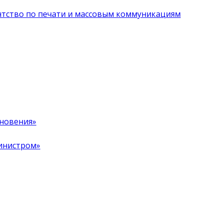
нтство по печати и массовым коммуникациям
хновения»
инистром»