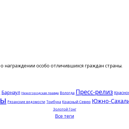
о награждении особо отличившихся граждан страны.
Пресс-релиз
Барнаул
Красно
Вологда
ь
Нижегородская правда
ры
Южно-Сахал
Красный Север
Рязанские ведомости
Трибуна
Золотой Гонг
Все теги