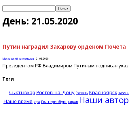
День: 21.05.2020
Путин наградил Захарову орденом Почета
Московский комсомолец
-
21.05.2020
Президентом РФ Владимиром Путиным подписан указ 
Теги
Ростов-на-Дону
Красноярск
Сыктывкар
Рязань
Казан
Наши авто
Наше время
Екатеринбург
Уфа
Киров