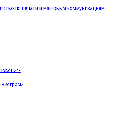
нтство по печати и массовым коммуникациям
хновения»
инистром»