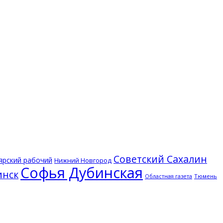
Советский Сахалин
ярский рабочий
Нижний Новгород
Софья Дубинская
инск
Тюмень
Областная газета