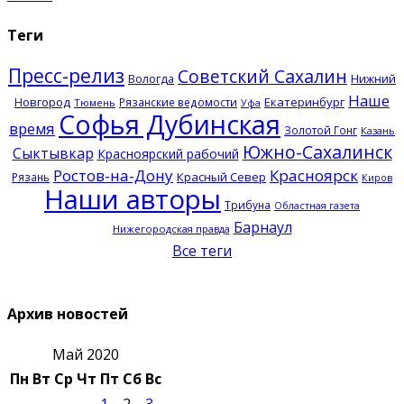
Теги
Пресс-релиз
Советский Сахалин
Нижний
Вологда
Наше
Новгород
Екатеринбург
Рязанские ведомости
Тюмень
Уфа
Софья Дубинская
время
Золотой Гонг
Казань
Южно-Сахалинск
Сыктывкар
Красноярский рабочий
Ростов-на-Дону
Красноярск
Красный Север
Рязань
Киров
Наши авторы
Трибуна
Областная газета
Барнаул
Нижегородская правда
Все теги
Архив новостей
Май 2020
Пн
Вт
Ср
Чт
Пт
Сб
Вс
1
2
3