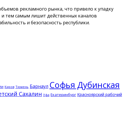
объемов рекламного рынка, что привело к упадку
И и тем самым лишит действенных каналов
бильность и безопасность республики.
Софья Дубинская
Барнаул
ти
Тюмень
Киров
етский Сахалин
Красноярский рабочий
Екатеринбург
Уфа