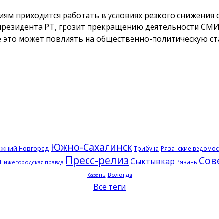
ям приходится работать в условиях резкого снижения 
 президента РТ, грозит прекращению деятельности СМ
 это может повлиять на общественно-политическую ста
Южно-Сахалинск
ижний Новгород
Трибуна
Рязанские ведомос
Пресс-релиз
Сов
Сыктывкар
Рязань
Нижегородская правда
Вологда
Казань
Все теги