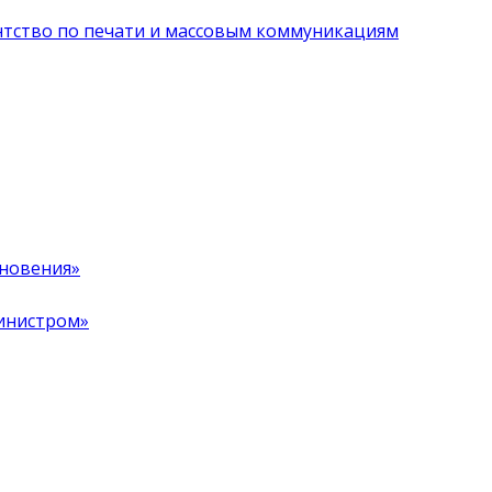
нтство по печати и массовым коммуникациям
хновения»
инистром»