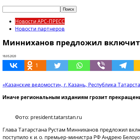
Новости АРС-ПРЕСС
Новости партнеров
Минниханов предложил включить
18.05.2020
1
«Казанские ведомости», г. Казань, Республика Татарст
Иначе региональным изданиям грозит прекращени
Фото: president.tatarstan.ru
Глава Татарстана Рустам Минниханов предложил вклю
поступило к и. о. премьер-министра РФ Андрею Белоу