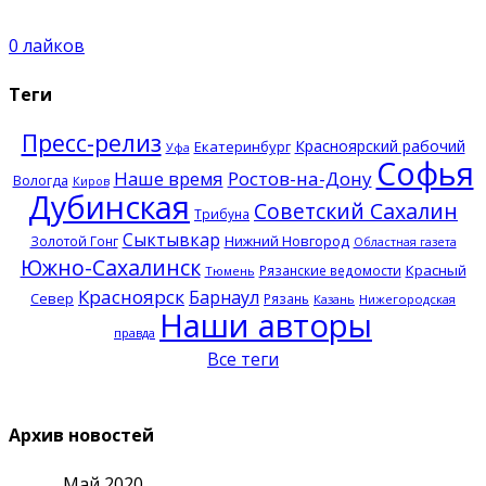
0
лайков
Теги
Пресс-релиз
Красноярский рабочий
Екатеринбург
Уфа
Софья
Наше время
Ростов-на-Дону
Вологда
Киров
Дубинская
Советский Сахалин
Трибуна
Сыктывкар
Нижний Новгород
Золотой Гонг
Областная газета
Южно-Сахалинск
Красный
Рязанские ведомости
Тюмень
Красноярск
Барнаул
Север
Рязань
Казань
Нижегородская
Наши авторы
правда
Все теги
Архив новостей
Май 2020