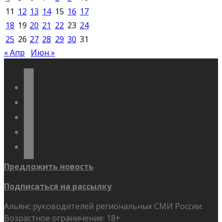
11
12
13
14
15
16
17
18
19
20
21
22
23
24
25
26
27
28
29
30
31
« Апр
Июн »
vkontakte
odnoklassniki
telegram
youtube
flickr
Предложить новость
Подписаться на рассылку
Альянс руководителей региональных СМИ России.
Возрастное ограничение: 18+