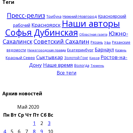
Теги
Пресс-релиз
Красноярский
Нижний Новгород
Трибуна
Наши авторы
Красноярск
рабочий
Софья Дубинская
Южно-
Областная газета
Сахалинск
Советский Сахалин
Рязань
Рязанские
Уфа
Барнаул
Екатеринбург
ведомости
Нижегородская правда
Казань
Ростов-на-
Сыктывкар
Красный Север
Золотой Гонг
Киров
Дону
Наше время
Вологда
Тюмень
Все теги
Архив новостей
Май 2020
Пн
Вт
Ср
Чт
Пт
Сб
Вс
1
2
3
4
5
6
7
8
9
10