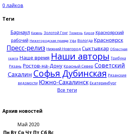
0
лайков
Теги
Барнаул
Красноярский
Золотой Гонг
Казань
Тюмень
Киров
Красноярск
рабочий
Вологда
Нижегородская правда
Уфа
Пресс-релиз
Сыктывкар
Нижний Новгород
Областная
Наши авторы
Наше время
Трибуна
газета
Советский
Ростов-на-Дону
Красный Север
Рязань
Софья Дубинская
Сахалин
Рязанские
Южно-Сахалинск
Екатеринбург
ведомости
Все теги
Архив новостей
Май 2020
Пн
Вт
Ср
Чт
Пт
Сб
Вс