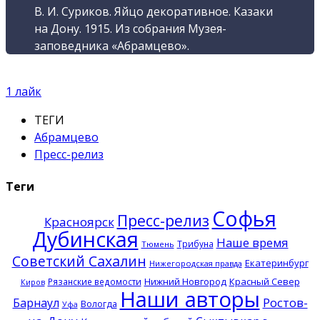
В. И. Суриков. Яйцо декоративное. Казаки
на Дону. 1915. Из собрания Музея-
заповедника «Абрамцево».
1
лайк
ТЕГИ
Абрамцево
Пресс-релиз
Теги
Софья
Пресс-релиз
Красноярск
Дубинская
Наше время
Трибуна
Тюмень
Советский Сахалин
Екатеринбург
Нижегородская правда
Нижний Новгород
Красный Север
Рязанские ведомости
Киров
Наши авторы
Ростов-
Барнаул
Вологда
Уфа