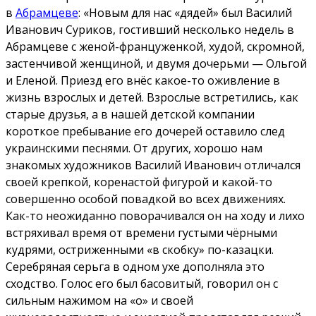
в
Абрамцеве
: «Новым для нас «дядей» был Василий
Иванович Суриков, гостивший несколько недель в
Абрамцеве с женой-француженкой, худой, скромной,
застенчивой женщиной, и двумя дочерьми — Ольгой
и Еленой. Приезд его внёс какое-то оживление в
жизнь взрослых и детей. Взрослые встретились, как
старые друзья, а в нашей детской компании
короткое пребывание его дочерей оставило след
украинскими песнями. От других, хорошо нам
знакомых художников Василий Иванович отличался
своей крепкой, коренастой фигурой и какой-то
совершенно особой повадкой во всех движениях.
Как-то неожиданно поворачивался он на ходу и лихо
встряхивал время от времени густыми чёрными
кудрями, остриженными «в скобку» по-казацки.
Серебряная серьга в одном ухе дополняла это
сходство. Голос его был басовитый, говорил он с
сильным нажимом на «о» и своей