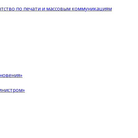
нтство по печати и массовым коммуникациям
хновения»
инистром»