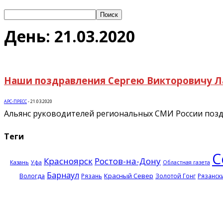
День: 21.03.2020
Наши поздравления Сергею Викторовичу Л
АРС-ПРЕСС
-
21.03.2020
Альянс руководителей региональных СМИ России позд
Теги
С
Красноярск
Ростов-на-Дону
Казань
Уфа
Областная газета
Барнаул
Красный Север
Вологда
Рязань
Золотой Гонг
Рязанск