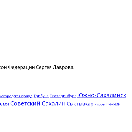
кой Федерации Сергея Лаврова.
Южно-Сахалинск
Екатеринбург
Трибуна
егородская правда
Советский Сахалин
ремя
Сыктывкар
Нижний
Киров