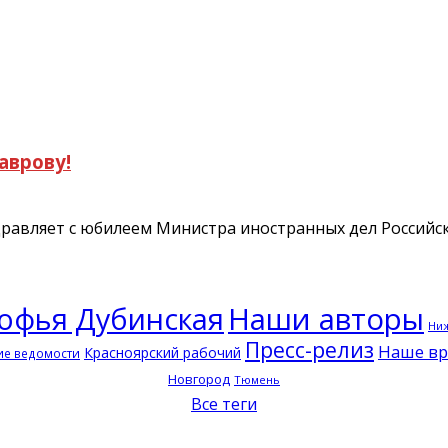
аврову!
равляет с юбилеем Министра иностранных дел Российс
офья Дубинская
Наши авторы
Ниж
Пресс-релиз
Наше в
Красноярский рабочий
ие ведомости
Новгород
Тюмень
Все теги