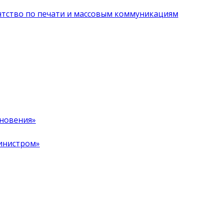
нтство по печати и массовым коммуникациям
хновения»
инистром»