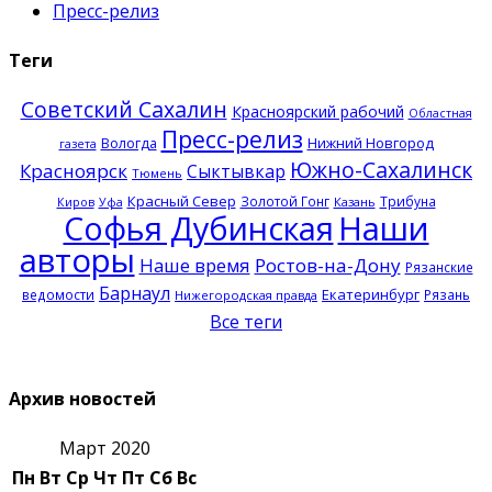
Пресс-релиз
Теги
Советский Сахалин
Красноярский рабочий
Областная
Пресс-релиз
Нижний Новгород
Вологда
газета
Южно-Сахалинск
Красноярск
Сыктывкар
Тюмень
Красный Север
Золотой Гонг
Трибуна
Казань
Киров
Уфа
Софья Дубинская
Наши
авторы
Наше время
Ростов-на-Дону
Рязанские
Барнаул
Екатеринбург
ведомости
Рязань
Нижегородская правда
Все теги
Архив новостей
Март 2020
Пн
Вт
Ср
Чт
Пт
Сб
Вс