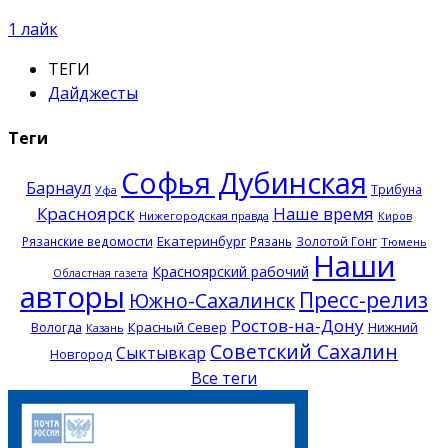
1
лайк
ТЕГИ
Дайджесты
Теги
Софья Дубинская
Барнаул
Трибуна
Уфа
Красноярск
Наше время
Нижегородская правда
Киров
Екатеринбург
Рязанские ведомости
Рязань
Золотой Гонг
Тюмень
Наши
Красноярский рабочий
Областная газета
авторы
Пресс-релиз
Южно-Сахалинск
Ростов-на-Дону
Красный Север
Нижний
Вологда
Казань
Советский Сахалин
Сыктывкар
Новгород
Все теги