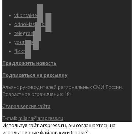
vkontakte
odnoklassniki
telegram
youtube
flickr
Предложить новость
Подписаться на рассылку
Альянс руководителей региональных СМИ России.
Возрастное ограничение: 18+
Старая версия сайта
E-mail:
milana@arspress.ru
Используя сайт arspress.ru, вы соглашаетесь на
использование файлов куки (cookie).