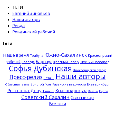
ТЕГИ
Евгений Зиновьев
Наши авторы
Ревда
Ревдинский рабочий
Теги
Южно-Сахалинск
Наше время
Красноярский
Трибуна
Барнаул
рабочий
Красный Север
Нижний Новгород
Вологда
Софья Дубинская
Нижегородская правда
Наши авторы
Пресс-релиз
Рязань
Екатеринбург
Золотой Гонг
Рязанские ведомости
Областная газета
Ростов-на-Дону
Красноярск
Тюмень
Казань
Уфа
Киров
Советский Сахалин
Сыктывкар
Все теги