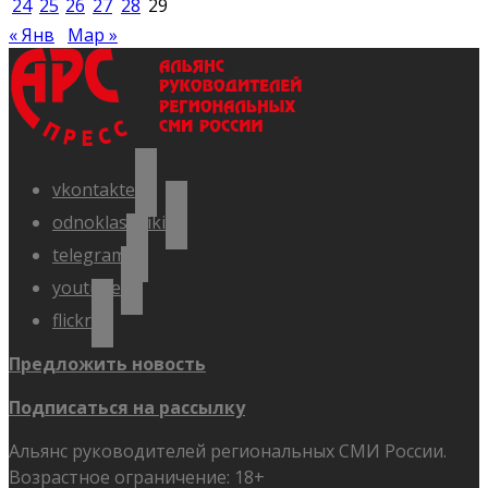
24
25
26
27
28
29
« Янв
Мар »
vkontakte
odnoklassniki
telegram
youtube
flickr
Предложить новость
Подписаться на рассылку
Альянс руководителей региональных СМИ России.
Возрастное ограничение: 18+