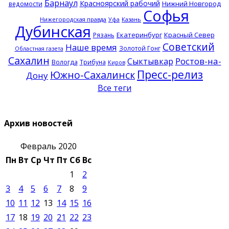
Барнаул
Красноярский рабочий
Нижний Новгород
ведомости
Софья
Нижегородская правда
Казань
Уфа
Дубинская
Екатеринбург
Красный Север
Рязань
Советский
Наше время
Золотой Гонг
Областная газета
Сахалин
Ростов-на-
Сыктывкар
Вологда
Трибуна
Киров
Пресс-релиз
Южно-Сахалинск
Дону
Все теги
Архив новостей
Февраль 2020
Пн
Вт
Ср
Чт
Пт
Сб
Вс
1
2
3
4
5
6
7
8
9
10
11
12
13
14
15
16
17
18
19
20
21
22
23