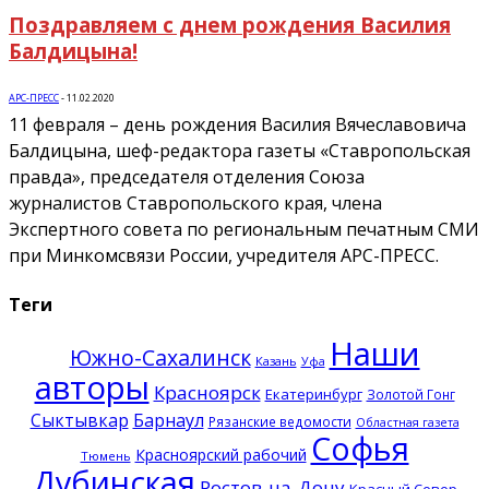
Поздравляем с днем рождения Василия
Балдицына!
АРС-ПРЕСС
-
11.02.2020
11 февраля – день рождения Василия Вячеславовича
Балдицына, шеф-редактора газеты «Ставропольская
правда», председателя отделения Союза
журналистов Ставропольского края, члена
Экспертного совета по региональным печатным СМИ
при Минкомсвязи России, учредителя АРС-ПРЕСС.
Теги
Наши
Южно-Сахалинск
Казань
Уфа
авторы
Красноярск
Екатеринбург
Золотой Гонг
Сыктывкар
Барнаул
Рязанские ведомости
Областная газета
Софья
Красноярский рабочий
Тюмень
Дубинская
Ростов-на-Дону