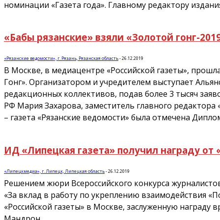
номинации «Газета года». Главному редактору издани
«Бабы рязанские» взяли «Золотой гонг-201
«Рязанские ведомости», г. Рязань, Рязанская область
-
26.12.2019
В Москве, в медиацентре «Российской газеты», прошл
Гонг». Организатором и учредителем выступает Альян
редакционных коллективов, подав более 3 тысяч заяв
РФ Мария Захарова, заместитель главного редактора 
– газета «Рязанские ведомости» была отмечена Диплом
ИД «Липецкая газета» получил награду от
«Липецкмедиа», г. Липецк, Липецкая область
-
26.12.2019
Решением жюри Всероссийского конкурса журналистов
«За вклад в работу по укреплению взаимодействия «П
«Российской газеты» в Москве, заслуженную награду 
Мандрон.