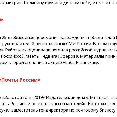
я Дмитрию Полянину вручили диплом победителя и стат
9»
а 25-я юбилейная церемония награждения победителей 
с руководителей региональных СМИ России. В этом году
ок. Работы их оценивали легенда российской журналис
«Российской газеты» Ядвига Юферова. Материалы приним
ом второй степени за акцию «Баба Рязанская».
 «Почты России»
 «Золотой гонг-2019» Издательский дом «Липецкая га
очты России» и региональных издателей». На торжеств
вручал заместитель гендиректора по почтовому бизнес