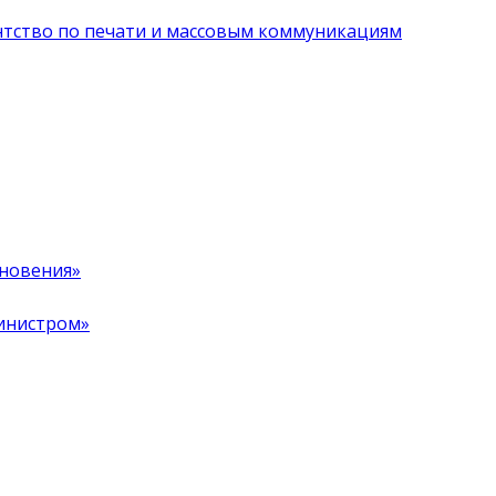
нтство по печати и массовым коммуникациям
хновения»
инистром»