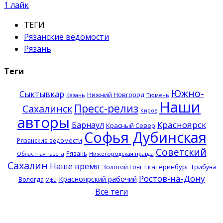
1
лайк
ТЕГИ
Рязанские ведомости
Рязань
Теги
Южно-
Сыктывкар
Нижний Новгород
Казань
Тюмень
Наши
Пресс-релиз
Сахалинск
Киров
авторы
Красноярск
Барнаул
Красный Север
Софья Дубинская
Рязанские ведомости
Советский
Рязань
Нижегородская правда
Областная газета
Сахалин
Наше время
Екатеринбург
Золотой Гонг
Трибуна
Ростов-на-Дону
Красноярский рабочий
Вологда
Уфа
Все теги