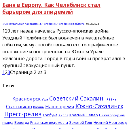
Баня в Европу. Как Челябинск стал
барьером для эпидемий
«Южноуральская панорама», г. Челябинск, Челябинская область
-
08.08.2024
120 лет назад началась Русско-японская война.
Уездный Челябинск был вовлечен в масштабные
события, чему способствовало его географическое
положение и построенные на Южном Урале
железные дороги. Город в годы войны превратился в
крупный эвакуационный пункт.
1
2
3
Страница 2 из 3
Теги
Советский Сахалин
Красноярск
Рязань
Уфа
Южно-Сахалинск
Наше время
Сыктывкар
Казань
Пресс-релиз
Красный Север
Трибуна
Нижегородская
Киров
Нижний Новгород
Вологда
Рязанские ведомости
Золотой Гонг
правда