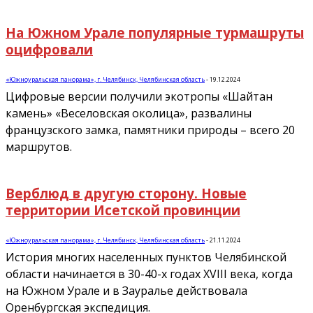
На Южном Урале популярные турмашруты
оцифровали
«Южноуральская панорама», г. Челябинск, Челябинская область
-
19.12.2024
Цифровые версии получили экотропы «Шайтан
камень» «Веселовская околица», развалины
французского замка, памятники природы – всего 20
маршрутов.
Верблюд в другую сторону. Новые
территории Исетской провинции
«Южноуральская панорама», г. Челябинск, Челябинская область
-
21.11.2024
История многих населенных пунктов Челябинской
области начинается в 30-40-х годах XVIII века, когда
на Южном Урале и в Зауралье действовала
Оренбургская экспедиция.