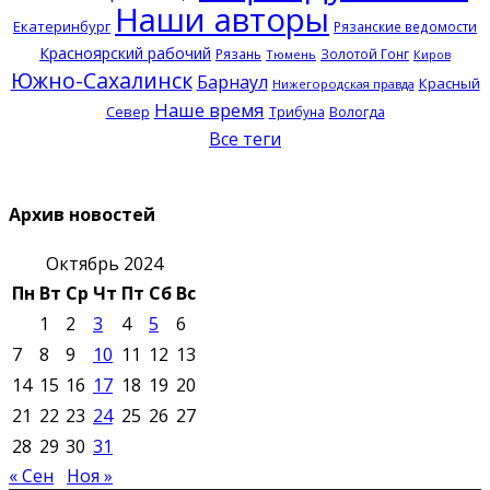
Наши авторы
Екатеринбург
Рязанские ведомости
Красноярский рабочий
Рязань
Золотой Гонг
Тюмень
Киров
Южно-Сахалинск
Барнаул
Красный
Нижегородская правда
Наше время
Север
Трибуна
Вологда
Все теги
Архив новостей
Октябрь 2024
Пн
Вт
Ср
Чт
Пт
Сб
Вс
1
2
3
4
5
6
7
8
9
10
11
12
13
14
15
16
17
18
19
20
21
22
23
24
25
26
27
28
29
30
31
« Сен
Ноя »