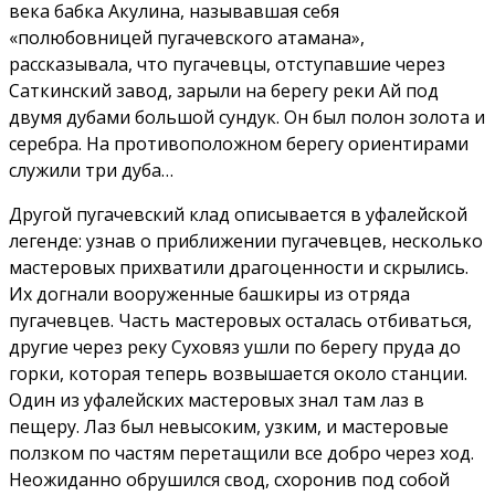
века бабка Акулина, называвшая себя
«полюбовницей пугачевского атамана»,
рассказывала, что пугачевцы, отступавшие через
Саткинский завод, зарыли на берегу реки Ай под
двумя дубами большой сундук. Он был полон золота и
серебра. На противоположном берегу ориентирами
служили три дуба…
Другой пугачевский клад описывается в уфалейской
легенде: узнав о приближении пугачевцев, несколько
мастеровых прихватили драгоценности и скрылись.
Их догнали вооруженные башкиры из отряда
пугачевцев. Часть мастеровых осталась отбиваться,
другие через реку Суховяз ушли по берегу пруда до
горки, которая теперь возвышается около станции.
Один из уфалейских мастеровых знал там лаз в
пещеру. Лаз был невысоким, узким, и мастеровые
ползком по частям перетащили все добро через ход.
Неожиданно обрушился свод, схоронив под собой