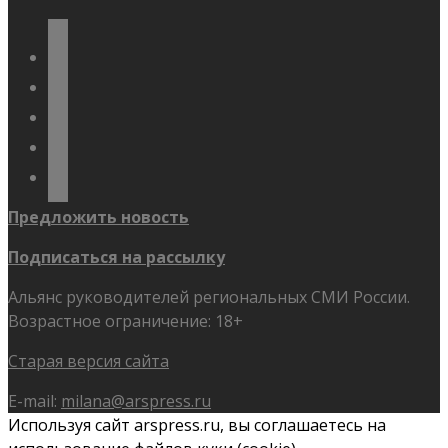
vkontakte
odnoklassniki
telegram
youtube
flickr
Предложить новость
Подписаться на рассылку
Альянс руководителей региональных СМИ России.
Возрастное ограничение: 18+
Старая версия сайта
E-mail:
milana@arspress.ru
Используя сайт arspress.ru, вы соглашаетесь на