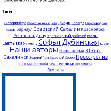
требования (то есть 30 декабря).
Теги
Екатеринбург
Трибуна
Вологда
Нижегородская
Областная газета
Уфа
Советский Сахалин
Красноярск
Барнаул
правда
Ростов-на-Дону
Красноярский рабочий
Рязань
Софья Дубинская
Сыктывкар
Тюмень
Киров
Наши авторы
Южно-
Наше время
Пресс-релиз
Сахалинск
Красный Север
Золотой Гонг
Нижний Новгород
Рязанские ведомости
Казань
Все теги