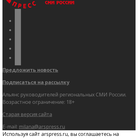
vkontakte
odnoklassniki
telegram
youtube
flickr
Предложить новость
Подписаться на рассылку
Альянс руководителей региональных СМИ России.
Возрастное ограничение: 18+
Старая версия сайта
E-mail:
milana@arspress.ru
Используя сайт arspress.ru, вы соглашаетесь на