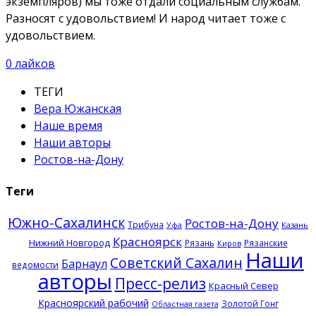
экземпляров) мы тоже отдали социальным службам.
Разносят с удовольствием! И народ читает тоже с
удовольствием.
0
лайков
ТЕГИ
Вера Южанская
Наше время
Наши авторы
Ростов-на-Дону
Теги
Южно-Сахалинск
Ростов-на-Дону
Трибуна
Казань
Уфа
Красноярск
Нижний Новгород
Рязань
Рязанские
Киров
Наши
Советский Сахалин
Барнаул
ведомости
авторы
Пресс-релиз
Красный Север
Красноярский рабочий
Золотой Гонг
Областная газета