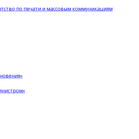
нтство по печати и массовым коммуникациям
хновения»
инистром»