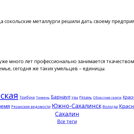
огда сокольские металлурги решили дать своему предпр
 уже много лет профессионально занимается ткачеством
емье, сегодня же таких умельцев – единицы.
ская
Барнаул
Крас
Трибуна
Рязань
Тюмень
Уфа
Областная газета
Южно-Сахалинск
ремя
Красн
Рязанские ведомости
Вологда
Сахалин
Все теги