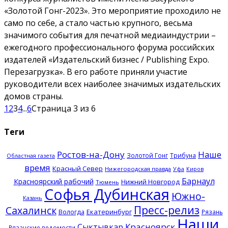
«Золотой Гонг-2023». Это мероприятие проходило не
само по себе, а стало частью крупного, весьма
значимого события для печатной медиаиндустрии –
ежегодного профессионального форума российских
издателей «Издательский бизнес / Publishing Expo.
Перезагрузка». В его работе приняли участие
руководители всех наиболее значимых издательских
домов страны.
1
2
3
4
...
6
Страница 3 из 6
Теги
Ростов-на-Дону
Наше
Золотой Гонг
Трибуна
Областная газета
время
Красный Север
Нижегородская правда
Уфа
Киров
Барнаул
Красноярский рабочий
Нижний Новгород
Тюмень
Софья Дубинская
Южно-
Казань
Пресс-релиз
Сахалинск
Екатеринбург
Вологда
Рязань
Наши
Красноярск
Сыктывкар
Рязанские ведомости