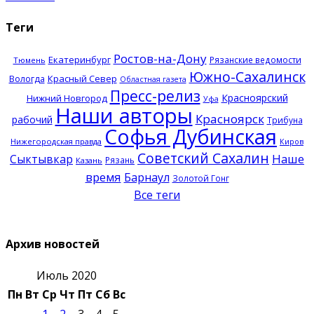
Теги
Ростов-на-Дону
Екатеринбург
Рязанские ведомости
Тюмень
Южно-Сахалинск
Красный Север
Вологда
Областная газета
Пресс-релиз
Красноярский
Нижний Новгород
Уфа
Наши авторы
Красноярск
рабочий
Трибуна
Софья Дубинская
Нижегородская правда
Киров
Советский Сахалин
Наше
Сыктывкар
Рязань
Казань
время
Барнаул
Золотой Гонг
Все теги
Архив новостей
Июль 2020
Пн
Вт
Ср
Чт
Пт
Сб
Вс
1
2
3
4
5